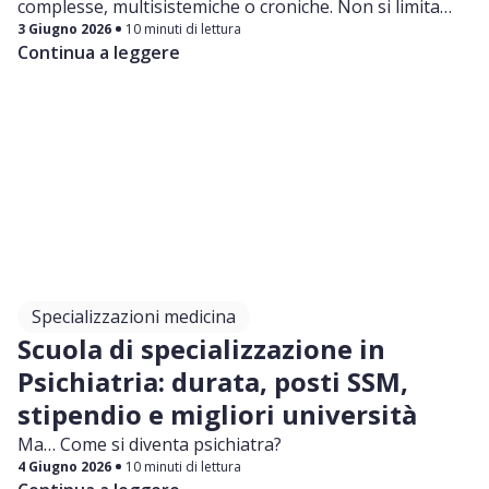
complesse, multisistemiche o croniche. Non si limita
3 Giugno 2026
10 minuti di lettura
allo studio di un singolo organo o apparato, ma
Continua a leggere
considera il paziente nella sua interezza, con un
approccio sistemico.
Specializzazioni medicina
Scuola di specializzazione in
Psichiatria: durata, posti SSM,
stipendio e migliori università
Ma… Come si diventa psichiatra?
4 Giugno 2026
10 minuti di lettura