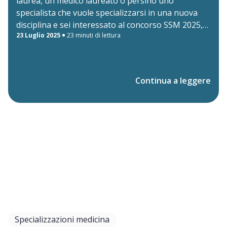
laurea, un medico laureato o persino uno
specialista che vuole specializzarsi in una nuova
disciplina e sei interessato al concorso SSM 2025,
23 Luglio 2025
23 minuti di lettura
questo articolo fa al caso tuo! Scopri tutto quello
che c’è da sapere sul Concorso SSM, il test di
specializzazione in Medicina che ogni anno apre le
porte alle scuole di specializzazione in ambito
Continua a leggere
medico-sanitario.
Specializzazioni medicina