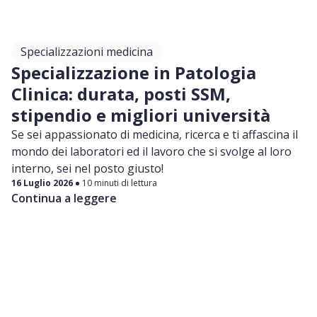
in modo efficace a SSM L’obiettivo è darti una
panoramica completa e chiara, utile sia se stai
iniziando ora a informarti sul concorso sia se stai
Specializzazioni medicina
già pianificando la preparazione. Buona lettura!
Specializzazione in Patologia
Clinica: durata, posti SSM,
stipendio e migliori università
Se sei appassionato di medicina, ricerca e ti affascina il
mondo dei laboratori ed il lavoro che si svolge al loro
interno, sei nel posto giusto!
16 Luglio 2026
10 minuti di lettura
Continua a leggere