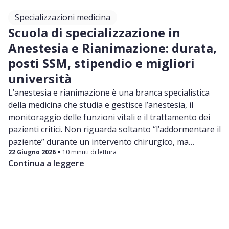
Specializzazioni medicina
Scuola di specializzazione in
Anestesia e Rianimazione: durata,
posti SSM, stipendio e migliori
università
L’anestesia e rianimazione è una branca specialistica
della medicina che studia e gestisce l’anestesia, il
monitoraggio delle funzioni vitali e il trattamento dei
pazienti critici. Non riguarda soltanto “l’addormentare il
paziente” durante un intervento chirurgico, ma
22 Giugno 2026
10 minuti di lettura
comprende un insieme di competenze fondamentali
Continua a leggere
per la sicurezza del paziente prima, durante e dopo
l’operazione.