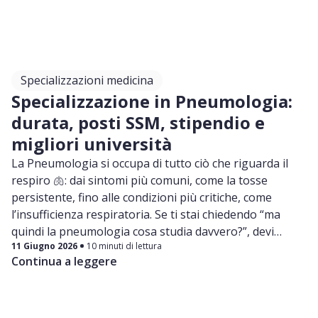
Specializzazioni medicina
Specializzazione in Pneumologia:
durata, posti SSM, stipendio e
migliori università
La Pneumologia si occupa di tutto ciò che riguarda il
respiro 🫁: dai sintomi più comuni, come la tosse
persistente, fino alle condizioni più critiche, come
l’insufficienza respiratoria. Se ti stai chiedendo “ma
quindi la pneumologia cosa studia davvero?”, devi
11 Giugno 2026
10 minuti di lettura
sapere che si tratta di una disciplina dinamica, che va
Continua a leggere
dalla gestione dei pazienti ventilati all’interventistica,
fino all’attività ambulatoriale quotidiana.