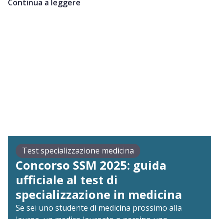
Continua a leggere
spesso in collaborazione con altri professionisti
sanitari.
Test specializzazione medicina
Concorso SSM 2025: guida
ufficiale al test di
specializzazione in medicina
Se sei uno studente di medicina prossimo alla