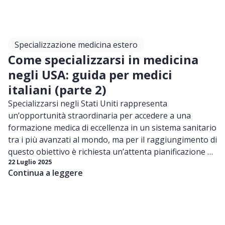
funziona la graduatoria nazionale come prepararti
in modo efficace a SSM L’obiettivo è darti una
panoramica completa e chiara, utile sia se stai
iniziando ora a informarti sul concorso sia se stai
Specializzazione medicina estero
già pianificando la preparazione. Buona lettura!
Come specializzarsi in medicina
negli USA: guida per medici
italiani (parte 2)
Specializzarsi negli Stati Uniti rappresenta
un’opportunità straordinaria per accedere a una
formazione medica di eccellenza in un sistema sanitario
tra i più avanzati al mondo, ma per il raggiungimento di
questo obiettivo è richiesta un’attenta pianificazione e
22 Luglio 2025
una comprensione approfondita di ogni step.
Continua a leggere