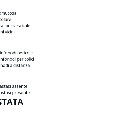
tomucosa
colare
so perivescicale
ni vicini
infonodi pericolici
infonodi pericolici
onodi a distanza
astasi assente
astasi presente
STATA