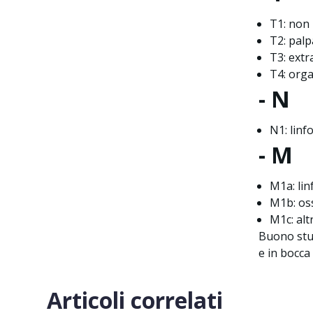
T1: non 
T2: palp
T3: extr
T4: orga
- N
N1: linf
- M
M1a: lin
M1b: os
M1c: alt
Buono stud
e in bocca 
Articoli correlati