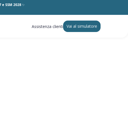
27 e SSM 2028
✨
Vai al simulatore
Assistenza clienti