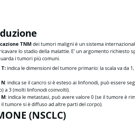
oduzione
ficazione TNM
dei tumori maligni è un sistema internazionale 
 ricavare lo stadio della malattie. E’ un argomento richiest
uarda i tumori più comuni.
 T:
indica le dimensioni del tumore primario: la scala va da 1, c
 N
: indica se il cancro si è esteso ai linfonodi, può essere 
) a 3 (molti linfonodi coinvolti).
a M
: indica le metastasi, può avere valore 0 (se il tumore è ri
il tumore si è diffuso ad altre parti del corpo).
MONE (NSCLC)