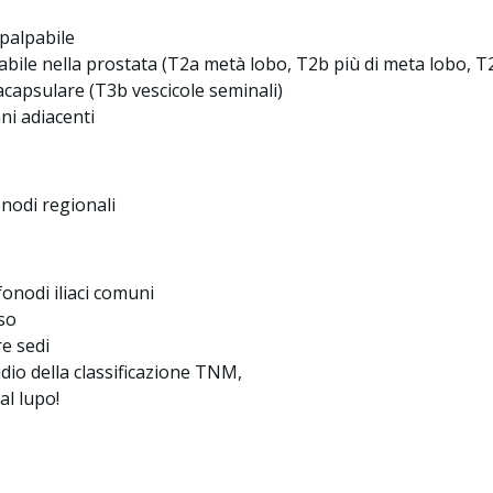
palpabile
abile nella prostata (T2a metà lobo, T2b più di meta lobo, T
acapsulare (T3b vescicole seminali)
ni adiacenti
onodi regionali
fonodi iliaci comuni
so
re sedi
io della classificazione TNM,
al lupo!