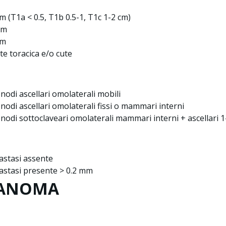
cm (T1a < 0.5, T1b 0.5-1, T1c 1-2 cm)
cm
cm
te toracica e/o cute
onodi ascellari omolaterali mobili
onodi ascellari omolaterali fissi o mammari interni
onodi sottoclaveari omolaterali mammari interni + ascellari 1-2
astasi assente
astasi presente > 0.2 mm
ANOMA