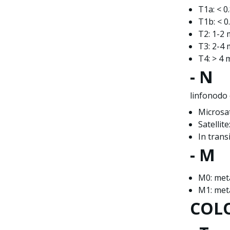
T1a: < 0
T1b: < 0
T2: 1-2
T3: 2-4
T4: > 4
- N
linfonodo 
Microsat
Satellite
In transi
- M
M0: met
M1: met
COL