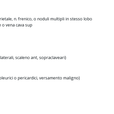
ietale, n. frenico, o noduli multipli in stesso lobo
te o vena cava sup
olaterali, scaleno ant, sopraclaveari)
pleurici o pericardici, versamento maligno)