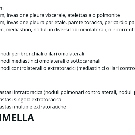
cm
cm, invasione pleura viscerale, atelettasia o polmonite
cm, invasione pleura parietale, parete toracica, pericardio par
cm, mediastino, noduli in diversi lobi omolaterali, n. ricorren
onodi peribronchiali o ilari omolaterali
onodi mediastinici omolaterali o sottocarenali
onodi controlaterali o extratoracici (mediastinici o ilari contr
stasi intratoracica (noduli polmonari controlaterali, noduli 
stasi singola extratoracica
stasi multiple extratoraciche
MELLA