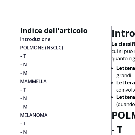
Indice dell'articolo
Intr
Introduzione
La classi
POLMONE (NSCLC)
cui si può
- T
quanto rig
- N
Lettera
- M
grandi
MAMMELLA
Lettera
- T
coinvolto
Letter
- N
(quando 
- M
POL
MELANOMA
- T
- T
- N