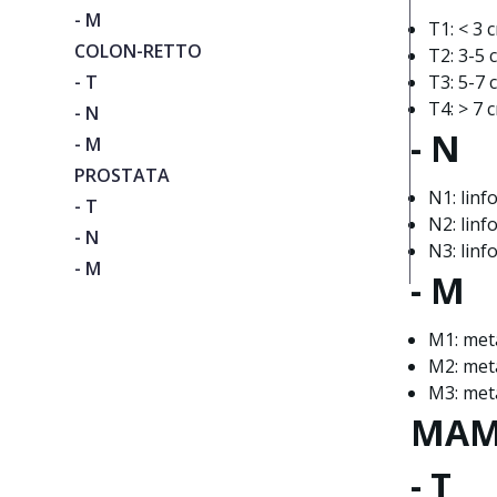
- M
T1: < 3 
COLON-RETTO
T2: 3-5 
- T
T3: 5-7 
T4: > 7 
- N
- N
- M
PROSTATA
N1: linf
- T
N2: linf
- N
N3: linf
- M
- M
M1: meta
M2: meta
M3: meta
MAM
- T