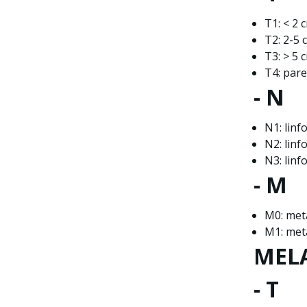
T1: < 2 
T2: 2-5 
T3: > 5 
T4: pare
- N
N1: linf
N2: linf
N3: linf
- M
M0: met
M1: met
MEL
- T