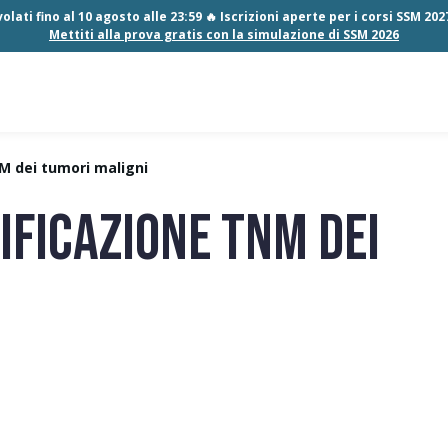
olati fino al 10 agosto alle 23:59 🔥 Iscrizioni aperte per i corsi SSM 20
Mettiti alla prova gratis con la simulazione di SSM 2026
NM dei tumori maligni
IFICAZIONE TNM DEI