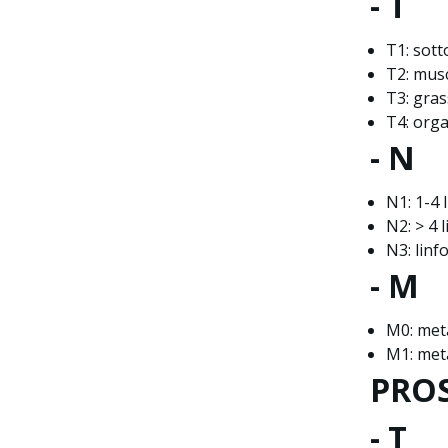
- T
T1: sot
T2: mus
T3: gras
T4: orga
- N
N1: 1-4 l
N2: > 4 l
N3: linf
- M
M0: met
M1: met
PRO
- T