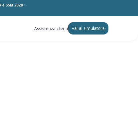
27 e SSM 2028
✨
Vai al simulatore
Assistenza clienti