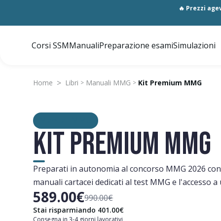
🔥 Prezzi agev
Corsi SSM
Manuali
Preparazione esami
Simulazioni
>
Home
Libri
Manuali MMG
Kit Premium MMG
>
>
Manuali MMG
KIT PREMIUM MMG
Preparati in autonomia al concorso MMG 2026 con il
manuali cartacei dedicati al test MMG e l'accesso a 
589.00€
990.00€
Stai risparmiando 401.00€
Consegna in 3-4 giorni lavorativi