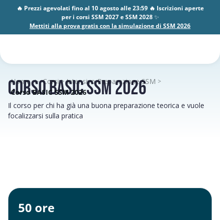
🔥 Prezzi agevolati fino al 10 agosto alle 23:59 🔥 Iscrizioni aperte
per i corsi SSM 2027 e SSM 2028
✨
Mettiti alla prova gratis con la simulazione di SSM 2026
>
Corso Basic SSM 2026
Home
Corsi
Intensivo Preparazione SSM
>
>
Corso BASIC SSM 2026
Il corso per chi ha già una buona preparazione teorica e vuole
focalizzarsi sulla pratica
50 ore