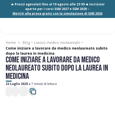
🔥 Prezzi agevolati fino al 10 agosto alle 23:59 🔥 Iscrizioni
aperte per i corsi SSM 2027 e SSM 2028
✨
Mettiti alla prova gratis con la simulazione di SSM 2026
>
Home
Blog
Lavoro medico neolaureato
>
>
Come iniziare a lavorare da medico neolaureato subito
dopo la laurea in medicina
COME INIZIARE A LAVORARE DA MEDICO
NEOLAUREATO SUBITO DOPO LA LAUREA IN
MEDICINA
22 Luglio 2025
7 minuti di lettura