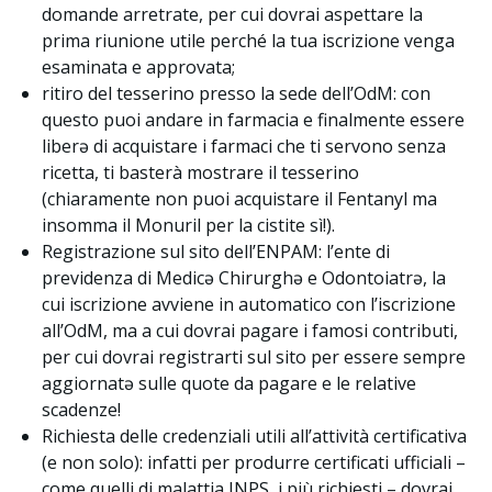
domande arretrate, per cui dovrai aspettare la
prima riunione utile perché la tua iscrizione venga
esaminata e approvata;
ritiro del tesserino presso la sede dell’OdM: con
questo puoi andare in farmacia e finalmente essere
liberə di acquistare i farmaci che ti servono senza
ricetta, ti basterà mostrare il tesserino
(chiaramente non puoi acquistare il Fentanyl ma
insomma il Monuril per la cistite sì!).
Registrazione sul sito dell’ENPAM: l’ente di
previdenza di Medicə Chirurghə e Odontoiatrə, la
cui iscrizione avviene in automatico con l’iscrizione
all’OdM, ma a cui dovrai pagare i famosi contributi,
per cui dovrai registrarti sul sito per essere sempre
aggiornatə sulle quote da pagare e le relative
scadenze!
Richiesta delle credenziali utili all’attività certificativa
(e non solo): infatti per produrre certificati ufficiali –
come quelli di malattia INPS, i più richiesti – dovrai