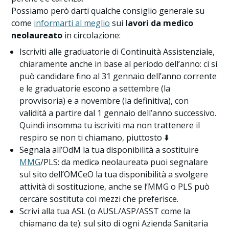
Possiamo però darti qualche consiglio generale su
come
informarti al meglio
sui
lavori da medico
neolaureato
in circolazione:
Iscriviti alle graduatorie di Continuità Assistenziale,
chiaramente anche in base al periodo dell’anno: ci si
può candidare fino al 31 gennaio dell’anno corrente
e le graduatorie escono a settembre (la
provvisoria) e a novembre (la definitiva), con
validità a partire dal 1 gennaio dell’anno successivo.
Quindi insomma tu iscriviti ma non trattenere il
respiro se non ti chiamano, piuttosto ⬇️
Segnala all’OdM la tua disponibilità a sostituire
MMG
/PLS: da medicə neolaureatə puoi segnalare
sul sito dell’OMCeO la tua disponibilità a svolgere
attività di sostituzione, anche se l’MMG o PLS può
cercare sostitutə coi mezzi che preferisce.
Scrivi alla tua ASL (o AUSL/ASP/ASST come la
chiamano da te): sul sito di ogni Azienda Sanitaria