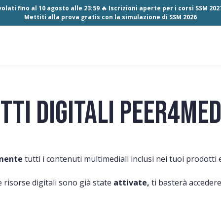
olati fino al 10 agosto alle 23:59 🔥 Iscrizioni aperte per i corsi SSM 20
Mettiti alla prova gratis con la simulazione di SSM 2026
tti digitali peer4me
mente
tutti i contenuti multimediali inclusi nei tuoi prodotti e
e risorse digitali sono già state
attivate,
ti basterà accedere