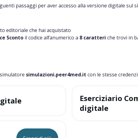
eguenti passaggi per aver accesso alla versione digitale sul s
o editoriale che hai acquistato
ce Sconto
il codice alfanumerico a
8 caratteri
che trovi in b
 simulatore
simulazioni.peer4med.it
con le stesse credenzia
Eserciziario C
igitale
digitale