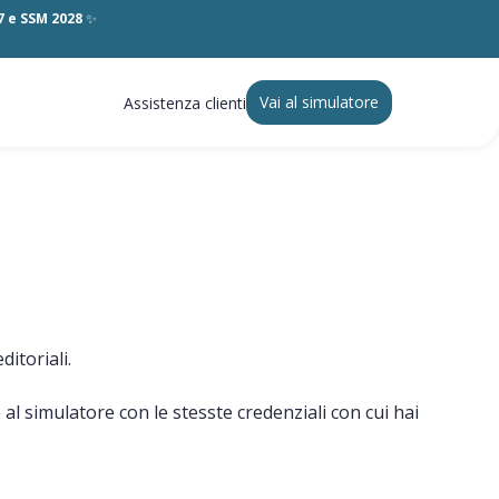
27 e SSM 2028
✨
Vai al simulatore
Assistenza clienti
d
ditoriali.
 al simulatore con le stesste credenziali con cui hai